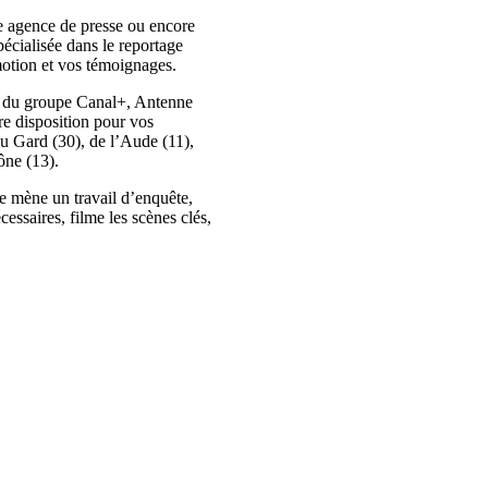
ne agence de presse ou encore
écialisée dans le reportage
motion et vos témoignages.
es du groupe Canal+, Antenne
 disposition pour vos
du Gard (30), de l’Aude (11),
ône (13).
pe mène un travail d’enquête,
cessaires, filme les scènes clés,