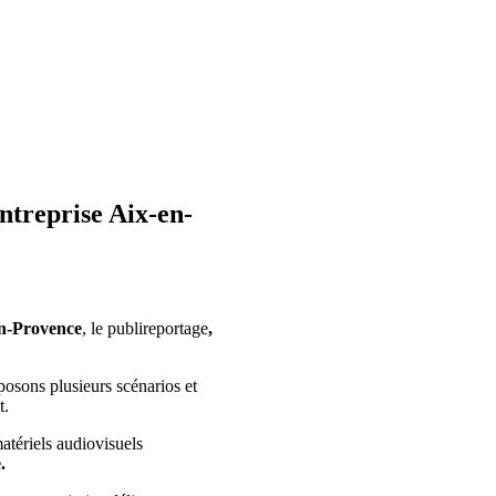
treprise Aix-en-
n-Provence
, le publireportage
,
posons plusieurs scénarios et
t.
atériels audiovisuels
.