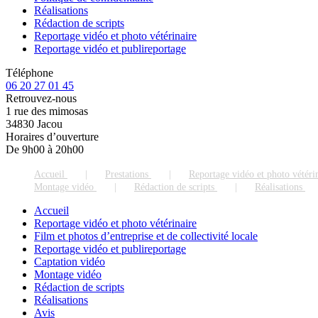
Réalisations
Rédaction de scripts
Reportage vidéo et photo vétérinaire
Reportage vidéo et publireportage
Téléphone
06 20 27 01 45
Retrouvez-nous
1 rue des mimosas
34830 Jacou
Horaires d’ouverture
De 9h00 à 20h00
Accueil
Prestations
Reportage vidéo et photo vétéri
Montage vidéo
Rédaction de scripts
Réalisations
Accueil
Reportage vidéo et photo vétérinaire
Film et photos d’entreprise et de collectivité locale
Reportage vidéo et publireportage
Captation vidéo
Montage vidéo
Rédaction de scripts
Réalisations
Avis