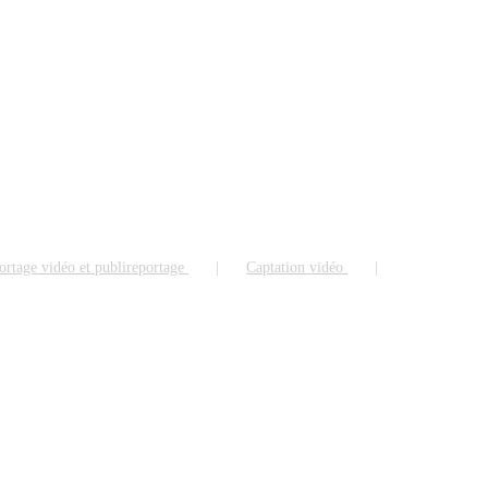
ortage vidéo et publireportage
Captation vidéo