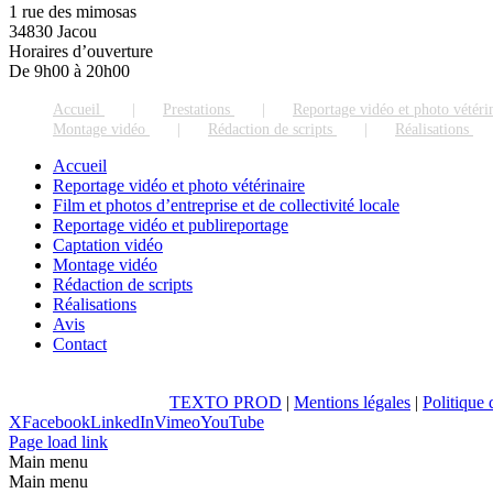
1 rue des mimosas
34830 Jacou
Horaires d’ouverture
De 9h00 à 20h00
Accueil
Prestations
Reportage vidéo et photo vétéri
Montage vidéo
Rédaction de scripts
Réalisations
Accueil
Reportage vidéo et photo vétérinaire
Film et photos d’entreprise et de collectivité locale
Reportage vidéo et publireportage
Captation vidéo
Montage vidéo
Rédaction de scripts
Réalisations
Avis
Contact
TEXTO PROD
|
Mentions légales
|
Politique 
X
Facebook
LinkedIn
Vimeo
YouTube
Page load link
Main menu
Main menu